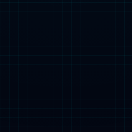
产品中心
技术服务与支持
伙伴认证培训
云科存储
服务介绍
伙伴注册入口
云科计算
产品公告
相关证书查询
云科安全
云科软件
数码
云科网络