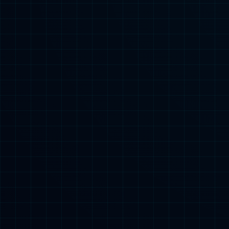
软件定义存储
神州云科 NCS DFS1000系
列产品 存储系统
查看详情