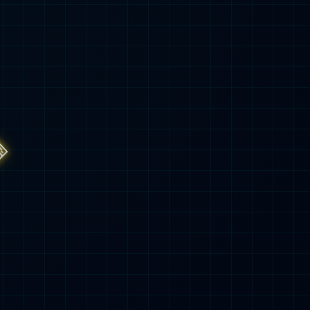
000系
详情