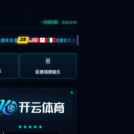
EN
技术服务支持
关于我们
搜索